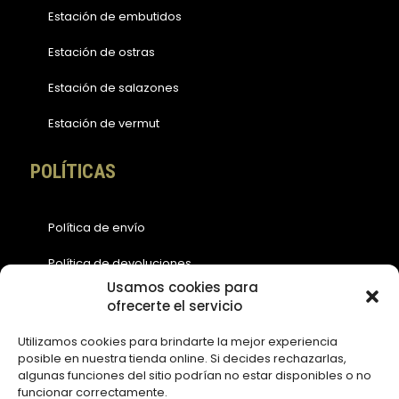
Estación de embutidos
Estación de ostras
Estación de salazones
Estación de vermut
POLÍTICAS
Política de envío
Política de devoluciones
Usamos cookies para
Política de cookies (EU)
ofrecerte el servicio
Política de privacidad
Utilizamos cookies para brindarte la mejor experiencia
posible en nuestra tienda online. Si decides rechazarlas,
Aviso legal
algunas funciones del sitio podrían no estar disponibles o no
funcionar correctamente.