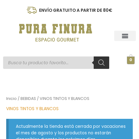
Ir
al
ENVÍO GRATUITO A PARTIR DE 80€
contenido
Búsqueda
0
de
productos
Inicio
/
BEBIDAS
/ VINOS TINTOS Y BLANCOS
VINOS TINTOS Y BLANCOS
Actualmente la tienda está cerrada por vacaciones
el mes de agosto y los productos no estarán