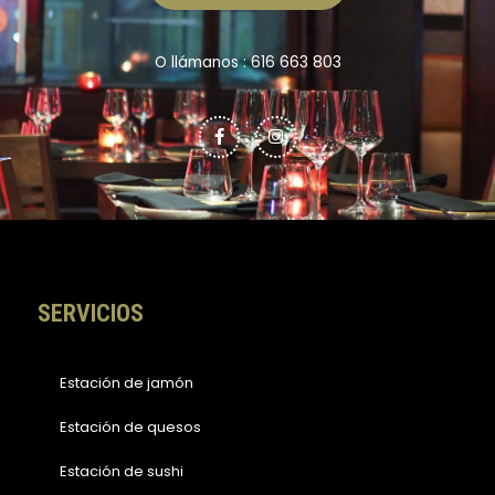
O llámanos : 616 663 803
F
I
a
n
c
s
e
t
b
a
o
g
o
r
k
a
-
m
f
SERVICIOS
Estación de jamón
Estación de quesos
Estación de sushi