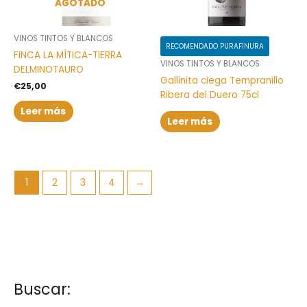
AGOTADO
VINOS TINTOS Y BLANCOS
RECOMENDADO PURAFINURA
FINCA LA MÍTICA-TIERRA
VINOS TINTOS Y BLANCOS
DELMINOTAURO
Gallinita ciega Tempranillo
€
25,00
Ribera del Duero 75cl
Leer más
Leer más
1
2
3
4
→
Buscar:
B
P
P
u
r
r