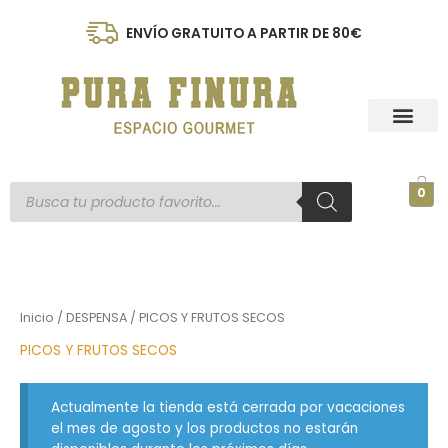
Ir
al
ENVÍO GRATUITO A PARTIR DE 80€
contenido
Búsqueda
0
de
productos
Inicio
/
DESPENSA
/ PICOS Y FRUTOS SECOS
PICOS Y FRUTOS SECOS
Actualmente la tienda está cerrada por vacaciones
el mes de agosto y los productos no estarán