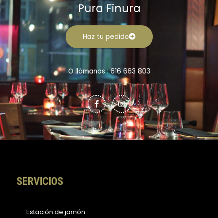
Pura Finura
Haz tu pedido
O llámanos : 616 663 803
F
I
a
n
c
s
e
t
b
a
o
g
o
r
k
a
-
m
f
SERVICIOS
Estación de jamón