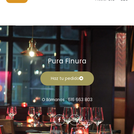
r
n
x
:
i
i
m
m
o
o
Pura Finura
Haz tu pedido
O llámanos : 616 663 803
F
I
a
n
c
s
e
t
b
a
o
g