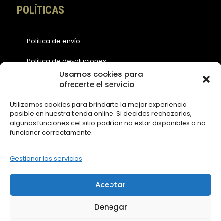
POLÍTICAS
Política de envío
Política de devoluciones
Usamos cookies para
Política de cookies (EU)
ofrecerte el servicio
Política de privacidad
Utilizamos cookies para brindarte la mejor experiencia
posible en nuestra tienda online. Si decides rechazarlas,
Aviso legal
algunas funciones del sitio podrían no estar disponibles o no
funcionar correctamente.
ACCESOS
Gestionar los servicios
Contáctanos
Aceptar
Mi Cuenta
Denegar