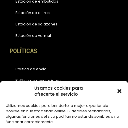
Estación de embutidos
Estación de ostras
Estación de salazones
Estación de vermut
POLÍTICAS
Política de envío
Política de devoluciones
Usamos cookies para
Política de cookies (EU)
ofrecerte el servicio
Política de privacidad
Utilizamos cookies para brindarte la mejor experiencia
posible en nuestra tienda online. Si decides rechazarlas,
Aviso legal
algunas funciones del sitio podrían no estar disponibles o no
funcionar correctamente.