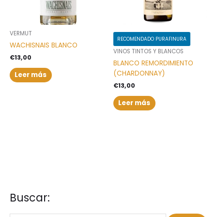
VERMUT
RECOMENDADO PURAFINURA
WACHISNAIS BLANCO
VINOS TINTOS Y BLANCOS
€
13,00
BLANCO REMORDIMIENTO
(CHARDONNAY)
Leer más
€
13,00
Leer más
Buscar:
B
P
P
u
r
r