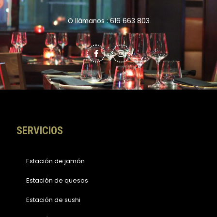
O llámanos : 616 663 803
F
I
a
n
c
s
e
t
b
a
o
g
o
r
k
a
-
m
f
SERVICIOS
Estación de jamón
Estación de quesos
Estación de sushi