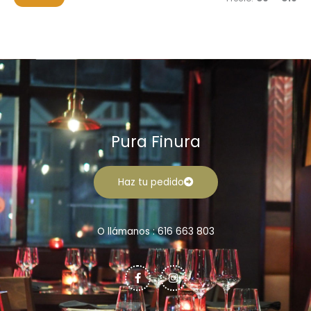
r
n
x
:
i
i
m
m
o
o
Pura Finura
Haz tu pedido
O llámanos : 616 663 803
F
I
a
n
c
s
e
t
b
a
o
g