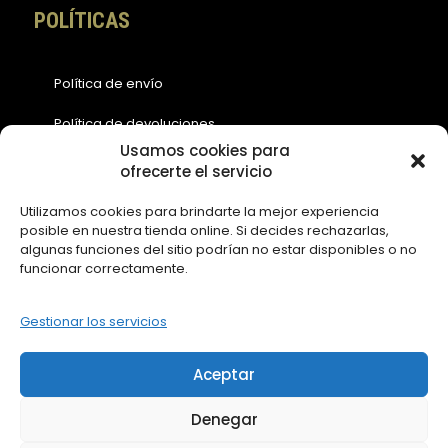
POLÍTICAS
Política de envío
Política de devoluciones
Usamos cookies para
Política de cookies (EU)
ofrecerte el servicio
Política de privacidad
Utilizamos cookies para brindarte la mejor experiencia
posible en nuestra tienda online. Si decides rechazarlas,
Aviso legal
algunas funciones del sitio podrían no estar disponibles o no
funcionar correctamente.
ACCESOS
Gestionar los servicios
Contáctanos
Aceptar
Mi Cuenta
Denegar