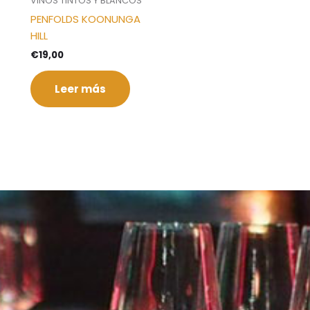
VINOS TINTOS Y BLANCOS
PENFOLDS KOONUNGA
HILL
€
19,00
Leer más