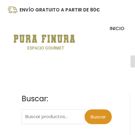
Ir
ENVÍO GRATUITO A PARTIR DE 80€
al
contenido
INICIO
B
d
p
Buscar:
B
P
P
u
r
r
s
Buscar
e
e
c
c
c
a