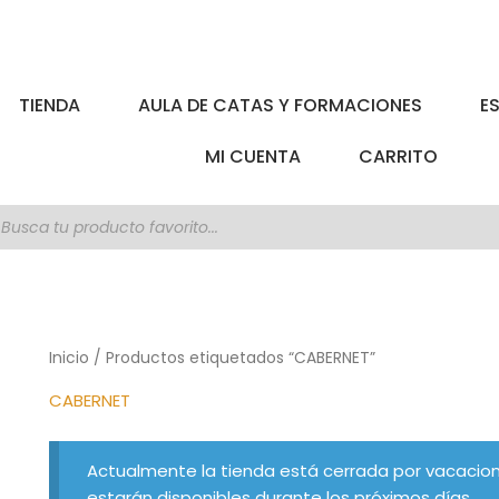
TIENDA
AULA DE CATAS Y FORMACIONES
E
MI CUENTA
CARRITO
úsqueda
e
roductos
Inicio
/ Productos etiquetados “CABERNET”
CABERNET
Actualmente la tienda está cerrada por vacacion
estarán disponibles durante los próximos días.