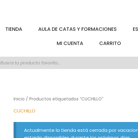
TIENDA
AULA DE CATAS Y FORMACIONES
E
MI CUENTA
CARRITO
úsqueda
e
roductos
Inicio
/ Productos etiquetados “CUCHILLO”
CUCHILLO
Actualmente la tienda está cerrada por vacacion
estarán disponibles durante los próximos días.