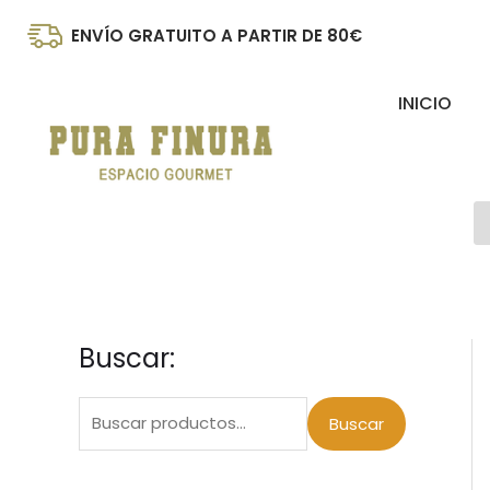
Ir
ENVÍO GRATUITO A PARTIR DE 80€
al
contenido
INICIO
B
d
p
Buscar:
B
u
s
Buscar
c
a