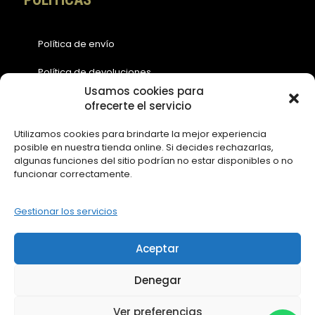
Política de envío
Política de devoluciones
Usamos cookies para
Política de cookies (EU)
ofrecerte el servicio
Política de privacidad
Utilizamos cookies para brindarte la mejor experiencia
posible en nuestra tienda online. Si decides rechazarlas,
Aviso legal
algunas funciones del sitio podrían no estar disponibles o no
funcionar correctamente.
ACCESOS
Gestionar los servicios
Contáctanos
Aceptar
Mi Cuenta
Denegar
Ver preferencias