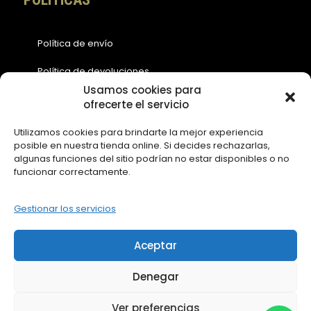
Política de envío
Política de devoluciones
Usamos cookies para
Política de cookies (EU)
ofrecerte el servicio
Política de privacidad
Utilizamos cookies para brindarte la mejor experiencia
posible en nuestra tienda online. Si decides rechazarlas,
Aviso legal
algunas funciones del sitio podrían no estar disponibles o no
funcionar correctamente.
ACCESOS
Gestionar los servicios
Contáctanos
Aceptar
Mi Cuenta
Denegar
Ver preferencias