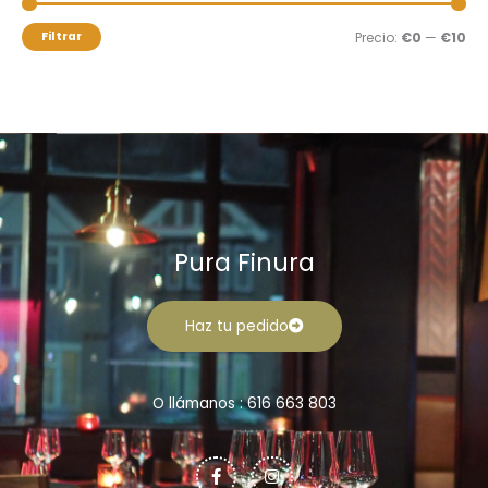
m
m
o
í
á
Filtrar
Precio:
€0
—
€10
r
n
x
:
i
i
m
m
o
o
Pura Finura
Haz tu pedido
O llámanos : 616 663 803
F
I
a
n
c
s