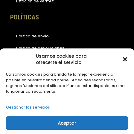
Estación de vermut
POLÍTICAS
Política de envío
Política de devoluciones
Usamos cookies para
Política de cookies (EU)
ofrecerte el servicio
Política de privacidad
Utilizamos cookies para brindarte la mejor experiencia
posible en nuestra tienda online. Si decides rechazarlas,
Aviso legal
algunas funciones del sitio podrían no estar disponibles o no
funcionar correctamente.
ACCESOS
Gestionar los servicios
Contáctanos
Aceptar
Mi Cuenta