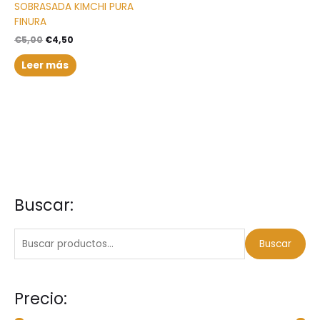
SOBRASADA KIMCHI PURA
FINURA
€
5,00
€
4,50
Leer más
Buscar:
B
P
P
u
r
r
s
e
e
Buscar
c
c
c
a
i
i
Precio:
r
o
o
p