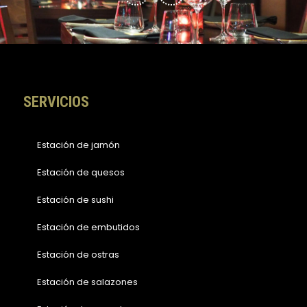
e
t
b
a
o
g
o
r
k
a
-
m
f
SERVICIOS
Estación de jamón
Estación de quesos
Estación de sushi
Estación de embutidos
Estación de ostras
Estación de salazones