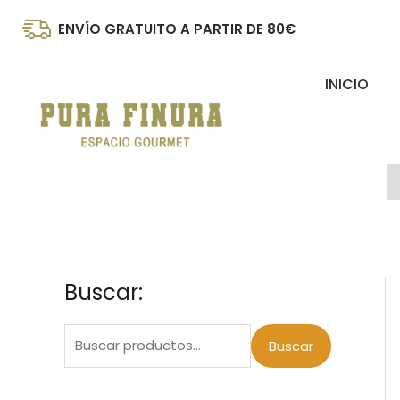
Ir
ENVÍO GRATUITO A PARTIR DE 80€
al
contenido
INICIO
B
d
p
Buscar:
B
P
P
u
r
r
s
Buscar
e
e
c
c
c
a