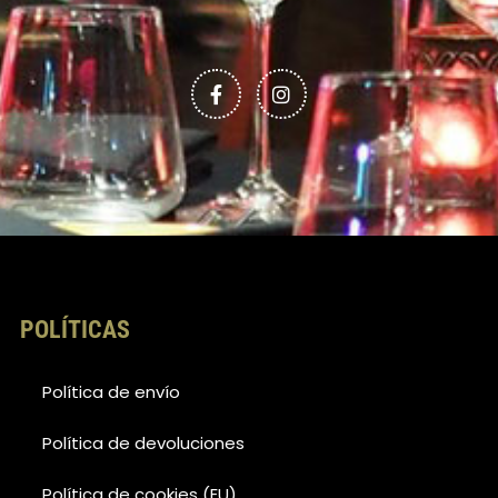
F
I
a
n
c
s
e
t
b
a
o
g
o
r
k
a
-
m
f
POLÍTICAS
Política de envío
Política de devoluciones
Política de cookies (EU)