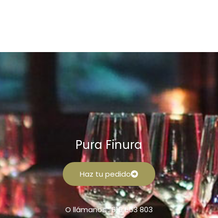
Pura Finura
Haz tu pedido
O llámanos : 616 663 803