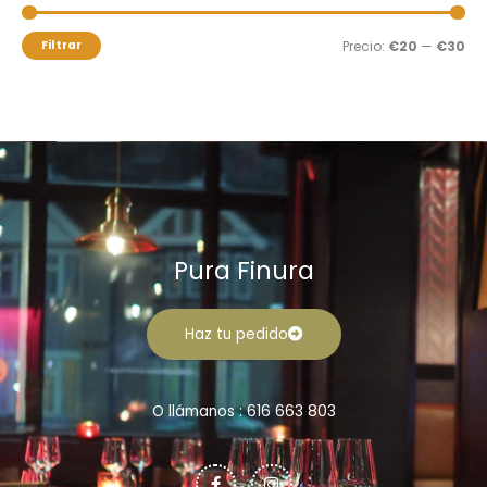
p
m
m
o
í
á
Filtrar
Precio:
€20
—
€30
r
n
x
:
i
i
m
m
o
o
Pura Finura
Haz tu pedido
O llámanos : 616 663 803
F
I
a
n
c
s