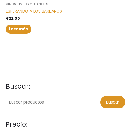
VINOS TINTOS Y BLANCOS
ESPERANDO A LOS BÁRBAROS
€
22,00
Leer más
Buscar:
B
P
P
u
r
r
s
e
e
Buscar
c
c
c
a
i
i
Precio:
r
o
o