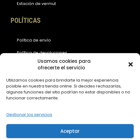
Estación de vermut
POLÍTICAS
Política de envío
Política de devoluciones
Usamos cookies para
Política de cookies (EU)
ofrecerte el servicio
Política de privacidad
Utilizamos cookies para brindarte la mejor experiencia
posible en nuestra tienda online. Si decides rechazarlas,
Aviso legal
algunas funciones del sitio podrían no estar disponibles o no
funcionar correctamente.
ACCESOS
Gestionar los servicios
Contáctanos
Aceptar
Mi Cuenta