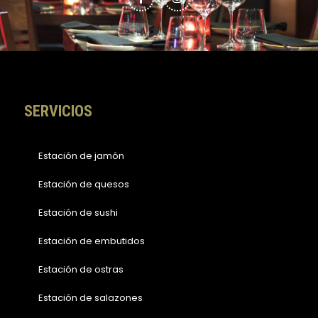
e
t
b
a
o
g
o
r
k
a
-
m
f
SERVICIOS
Estación de jamón
Estación de quesos
Estación de sushi
Estación de embutidos
Estación de ostras
Estación de salazones