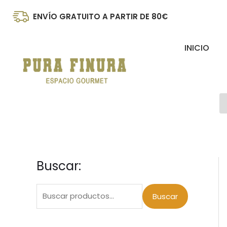
Ir
ENVÍO GRATUITO A PARTIR DE 80€
al
contenido
INICIO
B
d
p
Buscar:
B
P
P
u
r
r
s
Buscar
e
e
c
c
c
a