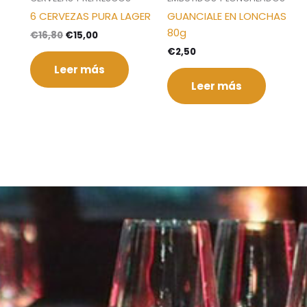
6 CERVEZAS PURA LAGER
GUANCIALE EN LONCHAS
80g
€
16,80
€
15,00
€
2,50
Leer más
Leer más