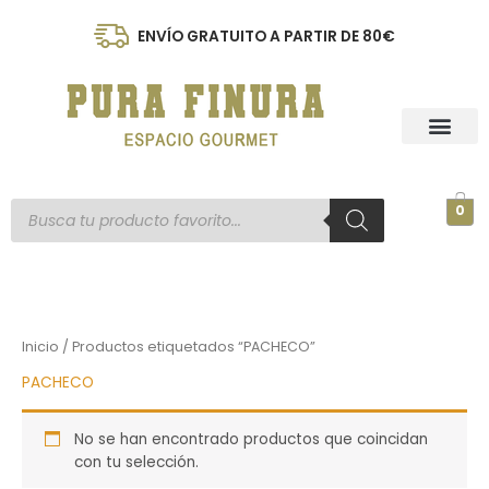
Ir
al
ENVÍO GRATUITO A PARTIR DE 80€
contenido
Búsqueda
0
de
productos
Inicio
/ Productos etiquetados “PACHECO”
PACHECO
No se han encontrado productos que coincidan
con tu selección.