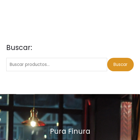
Buscar:
B
u
s
Buscar
c
a
r
p
o
r
:
Pura Finura