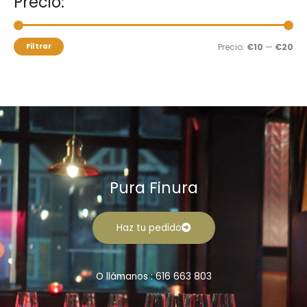
Precio:
r
o
o
p
m
m
o
í
á
Filtrar
Precio:
€10
—
€20
r
n
x
:
i
i
m
m
o
o
Pura Finura
Haz tu pedido
O llámanos : 616 663 803
F
I