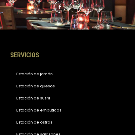
a
n
c
s
e
t
b
a
o
g
o
r
k
a
-
m
f
SERVICIOS
Estación de jamón
Estación de quesos
Estación de sushi
Estación de embutidos
Estación de ostras
Estación de salazones