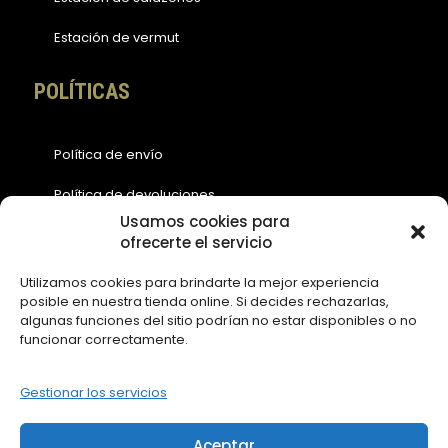
Estación de vermut
POLÍTICAS
Política de envío
Política de devoluciones
Usamos cookies para
Política de cookies (EU)
ofrecerte el servicio
Política de privacidad
Utilizamos cookies para brindarte la mejor experiencia
posible en nuestra tienda online. Si decides rechazarlas,
Aviso legal
algunas funciones del sitio podrían no estar disponibles o no
funcionar correctamente.
ACCESOS
Gestionar los servicios
Contáctanos
Aceptar