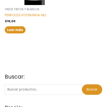
VINOS TINTOS Y BLANCOS
PENFOLDS KOONUNGA HILL
€
19,00
Leer más
Buscar:
B
P
P
u
r
r
s
e
e
Buscar
c
c
c
a
i
i