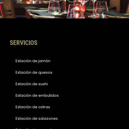
e
t
b
a
o
g
o
r
k
a
-
m
f
SERVICIOS
Estación de jamón
Estación de quesos
Estación de sushi
Estación de embutidos
Estación de ostras
Estación de salazones