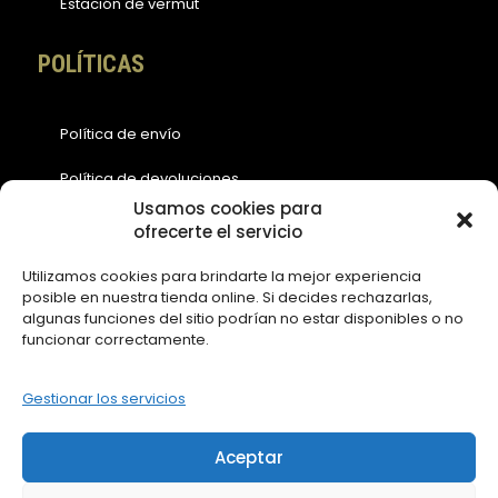
Estación de vermut
POLÍTICAS
Política de envío
Política de devoluciones
Usamos cookies para
Política de cookies (EU)
ofrecerte el servicio
Política de privacidad
Utilizamos cookies para brindarte la mejor experiencia
posible en nuestra tienda online. Si decides rechazarlas,
Aviso legal
algunas funciones del sitio podrían no estar disponibles o no
funcionar correctamente.
ACCESOS
Gestionar los servicios
Contáctanos
Aceptar
Mi Cuenta