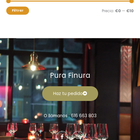
m
m
o
í
á
Filtrar
Precio:
€0
—
€10
r
n
x
:
i
i
m
m
o
o
Pura Finura
Haz tu pedido
O llámanos : 616 663 803
F
I
a
n
c
s