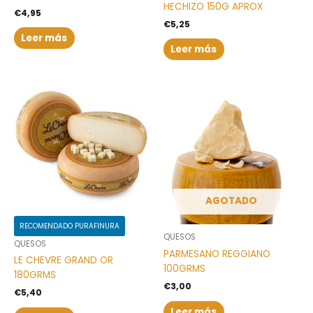
HECHIZO 150G APROX
€
4,95
€
5,25
Leer más
Leer más
AGOTADO
RECOMENDADO PURAFINURA
QUESOS
QUESOS
PARMESANO REGGIANO
LE CHEVRE GRAND OR
100GRMS
180GRMS
€
3,00
€
5,40
Leer más