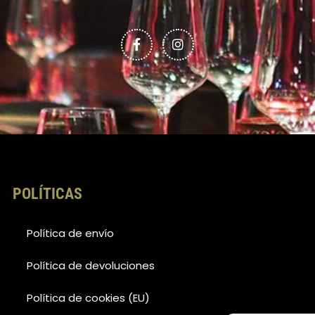
a
n
c
s
e
t
b
a
o
g
o
r
k
a
-
m
f
POLÍTICAS
Política de envío
Política de devoluciones
Política de cookies (EU)