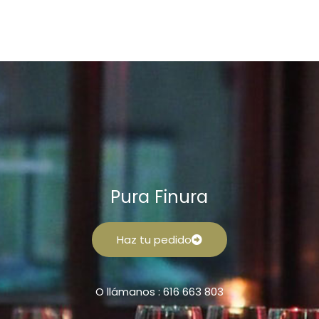
Pura Finura
Haz tu pedido
O llámanos : 616 663 803
F
I