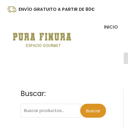
Ir
ENVÍO GRATUITO A PARTIR DE 80€
al
contenido
INICIO
B
d
p
Buscar:
B
u
s
Buscar
c
a