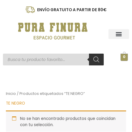
Ir
al
ENVÍO GRATUITO A PARTIR DE 80€
contenido
Búsqueda
0
de
productos
Inicio
/ Productos etiquetados “TE NEGRO”
TE NEGRO
No se han encontrado productos que coincidan
con tu selección.