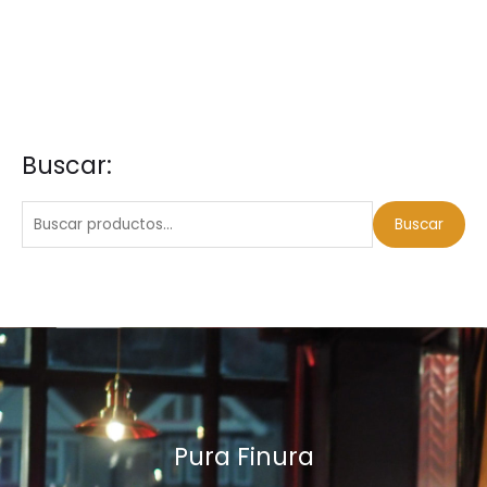
Buscar:
B
u
s
Buscar
c
a
r
p
o
r
:
Pura Finura