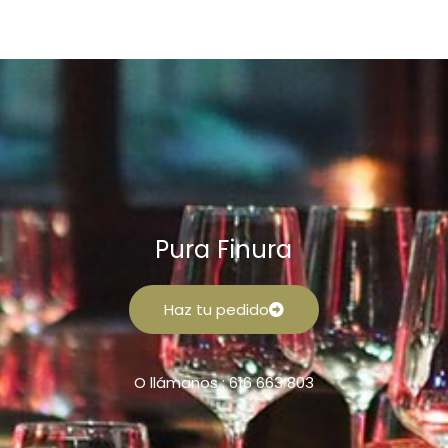
Pura Finura
Haz tu pedido
O llámanos : 616 663 803
F
I
a
n