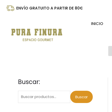
Ir
ENVÍO GRATUITO A PARTIR DE 80€
al
contenido
INICIO
B
d
p
Buscar:
B
P
P
u
r
r
s
Buscar
e
e
c
c
c
a