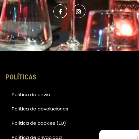
c
s
e
t
b
a
o
g
o
r
k
a
-
m
f
POLÍTICAS
Política de envío
Política de devoluciones
Política de cookies (EU)
Política de privacidad
U