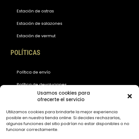
Estación de ostras
Estación de salazones
Estación de vermut
POLÍTICAS
Política de envío
Política de devoluciones
Usamos cookies para
Política de cookies (EU)
ofrecerte el servicio
Política de privacidad
Utilizamos cookies para brindarte la mejor experiencia
posible en nuestra tienda online. Si decides rechazarlas,
Aviso legal
algunas funciones del sitio podrían no estar disponibles o no
funcionar correctamente.
ACCESOS