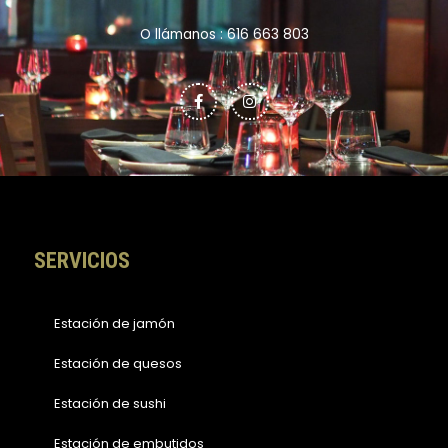
O llámanos : 616 663 803
F
I
a
n
c
s
e
t
b
a
o
g
o
r
k
a
-
m
f
SERVICIOS
Estación de jamón
Estación de quesos
Estación de sushi
Estación de embutidos