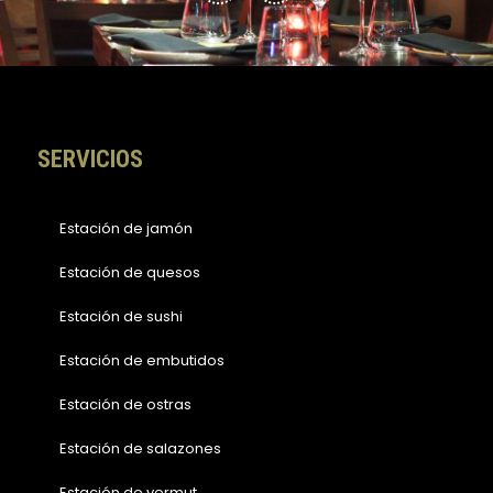
b
a
o
g
o
r
k
a
-
m
f
SERVICIOS
Estación de jamón
Estación de quesos
Estación de sushi
Estación de embutidos
Estación de ostras
Estación de salazones
Estación de vermut