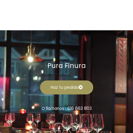
Pura Finura
Haz tu pedido
O llámanos : 616 663 803
F
I
a
n
c
s
e
t