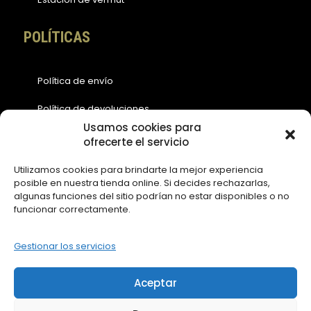
POLÍTICAS
Política de envío
Política de devoluciones
Usamos cookies para
Política de cookies (EU)
ofrecerte el servicio
Política de privacidad
Utilizamos cookies para brindarte la mejor experiencia
posible en nuestra tienda online. Si decides rechazarlas,
Aviso legal
algunas funciones del sitio podrían no estar disponibles o no
funcionar correctamente.
ACCESOS
Gestionar los servicios
Contáctanos
Aceptar
Mi Cuenta