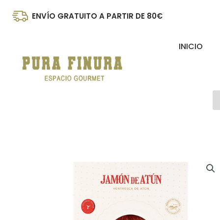
Ir
ENVÍO GRATUITO A PARTIR DE 80€
al
contenido
INICIO
B
d
p