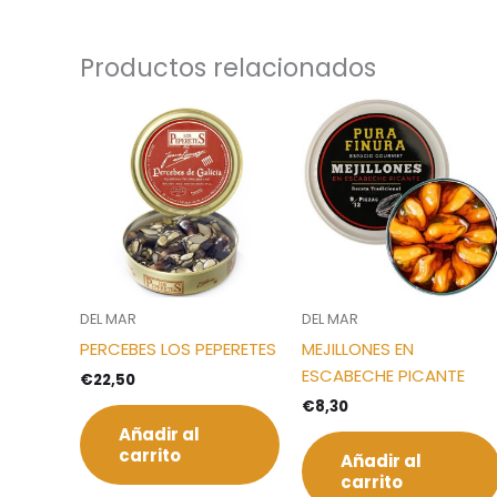
Productos relacionados
DEL MAR
DEL MAR
PERCEBES LOS PEPERETES
MEJILLONES EN
ESCABECHE PICANTE
€
22,50
€
8,30
Añadir al
carrito
Añadir al
carrito