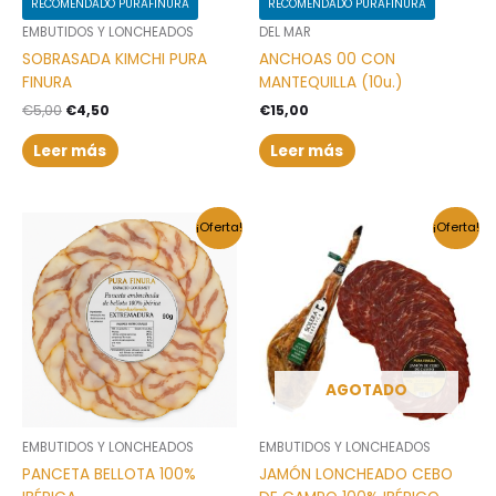
RECOMENDADO PURAFINURA
RECOMENDADO PURAFINURA
EMBUTIDOS Y LONCHEADOS
DEL MAR
SOBRASADA KIMCHI PURA
ANCHOAS 00 CON
FINURA
MANTEQUILLA (10u.)
€
5,00
€
4,50
€
15,00
Leer más
Leer más
El
El
El
El
¡Oferta!
¡Oferta!
precio
precio
precio
precio
original
actual
original
actual
era:
es:
era:
es:
€3,50.
€3,00.
€350,00.
€320,00.
AGOTADO
EMBUTIDOS Y LONCHEADOS
EMBUTIDOS Y LONCHEADOS
PANCETA BELLOTA 100%
JAMÓN LONCHEADO CEBO