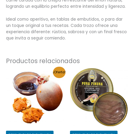
carne curada con la chispa refrescante del limón natural,
logrando un equilibrio perfecto entre intensidad y ligereza.
Ideal como aperitivo, en tablas de embutidos, o para dar
un toque original a tus recetas. Cada trozo ofrece una
experiencia diferente: rústica, sabrosa y con un final fresco
que invita a seguir comiendo.
Productos relacionados
El
El
¡Oferta!
precio
precio
original
actual
era:
es:
€5,00.
€4,50.