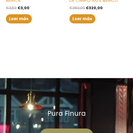
IBÉRICA
DE CAMPO 100% IBÉRICO
€
3,50
€
3,00
€
350,00
€
320,00
Leer más
Leer más
Pura Finura