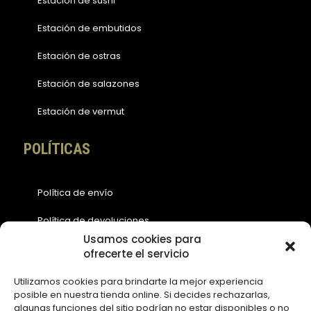
Estación de sushi
Estación de embutidos
Estación de ostras
Estación de salazones
Estación de vermut
POLÍTICAS
Política de envío
Política de devoluciones
Usamos cookies para
Política de cookies (EU)
ofrecerte el servicio
Política de privacidad
Utilizamos cookies para brindarte la mejor experiencia
posible en nuestra tienda online. Si decides rechazarlas,
Aviso legal
algunas funciones del sitio podrían no estar disponibles o no