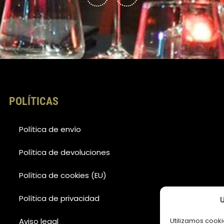
o
g
o
r
k
a
-
m
f
POLÍTICAS
Política de envío
Política de devoluciones
Política de cookies (EU)
Política de privacidad
U
Aviso legal
Utilizamos cooki