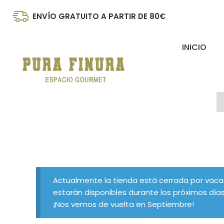
Ir
ENVÍO GRATUITO A PARTIR DE 80€
al
contenido
INICIO
B
d
p
Actualmente la tienda está cerrada por vaca
estarán disponibles durante los próximos días
¡Nos vemos de vuelta en Septiembre!