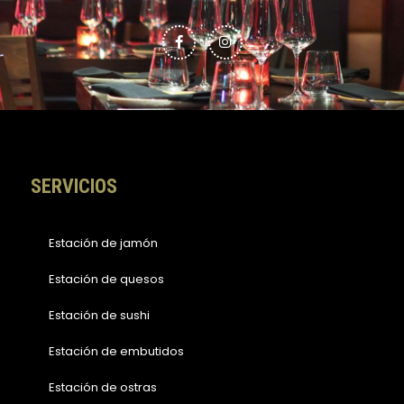
F
I
a
n
c
s
e
t
b
a
o
g
o
r
k
a
-
m
f
SERVICIOS
Estación de jamón
Estación de quesos
Estación de sushi
Estación de embutidos
Estación de ostras