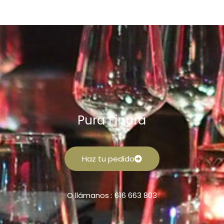
Pura Finura
Haz tu pedido
O llámanos : 616 663 803
F
I
a
n