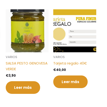
VARIOS
VARIOS
SALSA PESTO GENOVESA
Tarjeta regalo 40€
VERDE
€
40,00
€
3,90
Leer más
Leer más