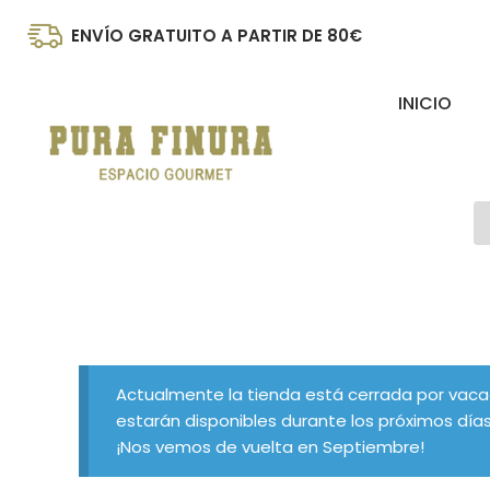
Ir
ENVÍO GRATUITO A PARTIR DE 80€
al
contenido
INICIO
B
d
p
Actualmente la tienda está cerrada por vaca
estarán disponibles durante los próximos días
¡Nos vemos de vuelta en Septiembre!