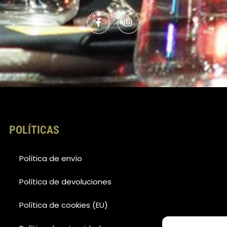
c
s
e
t
b
a
o
g
o
r
k
a
-
m
f
POLÍTICAS
Política de envío
Política de devoluciones
Política de cookies (EU)