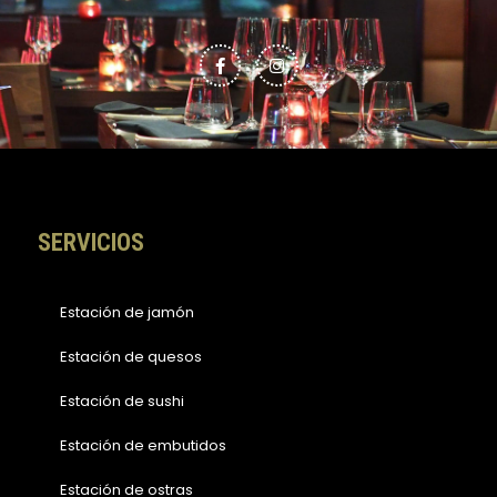
F
I
a
n
c
s
e
t
b
a
o
g
o
r
k
a
-
m
f
SERVICIOS
Estación de jamón
Estación de quesos
Estación de sushi
Estación de embutidos
Estación de ostras