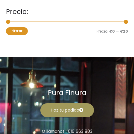
a
i
i
Precio:
r
o
o
p
m
m
o
í
á
Filtrar
Precio:
€0
—
€20
r
n
x
:
i
i
m
m
o
o
Pura Finura
Haz tu pedido
O llámanos : 616 663 803