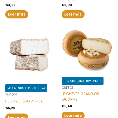
€
4,95
€
5,04
Leer más
Leer más
RECOMENDADO PURAFINURA
QUESOS
RECOMENDADO PURAFINURA
LE CHEVRE GRAND OR
QUESOS
180GRMS
HECHIZO 150G APROX
€
5,40
€
5,25
Leer más
Leer más