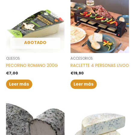
AGOTADO
QUESOS
ACCESORIOS
PECORINO ROMANO 200G
RACLETTE 4 PERSONAS LIVOO
€
7,00
€
19,90
Leer más
Leer más