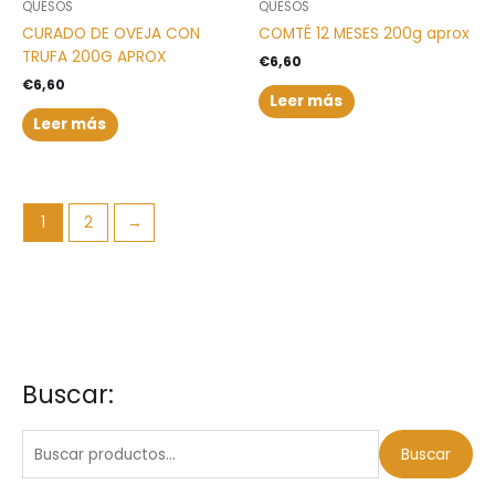
QUESOS
QUESOS
CURADO DE OVEJA CON
COMTÉ 12 MESES 200g aprox
TRUFA 200G APROX
€
6,60
€
6,60
Leer más
Leer más
1
2
→
Buscar:
B
P
P
u
r
r
s
e
e
Buscar
c
c
c