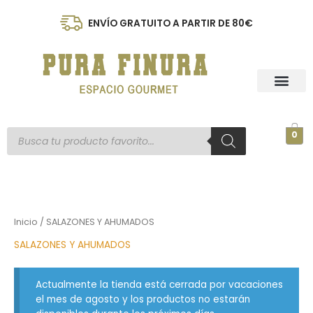
Ir
al
ENVÍO GRATUITO A PARTIR DE 80€
contenido
Búsqueda
0
de
productos
Inicio
/ SALAZONES Y AHUMADOS
SALAZONES Y AHUMADOS
Actualmente la tienda está cerrada por vacaciones
el mes de agosto y los productos no estarán