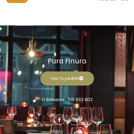
r
n
x
:
i
i
m
m
o
o
Pura Finura
Haz tu pedido
O llámanos : 616 663 803
F
I
a
n
c
s
e
t
b
a
o
g