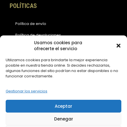
POLÍTICAS
Política de envío
Política de devoluciones
Usamos cookies para
Política de cookies (EU)
ofrecerte el servicio
Política de privacidad
Utilizamos cookies para brindarte la mejor experiencia
posible en nuestra tienda online. Si decides rechazarlas,
Aviso legal
algunas funciones del sitio podrían no estar disponibles o no
funcionar correctamente.
ACCESOS
Gestionar los servicios
Contáctanos
Aceptar
Mi Cuenta
Denegar