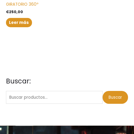
GIRATORIO 360º
€
250,00
Leer más
Buscar:
B
u
s
Buscar
c
a
r
p