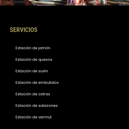
o
r
k
a
-
m
f
SERVICIOS
Estación de jamón
Estación de quesos
Estación de sushi
Estación de embutidos
Estación de ostras
Estación de salazones
Estación de vermut