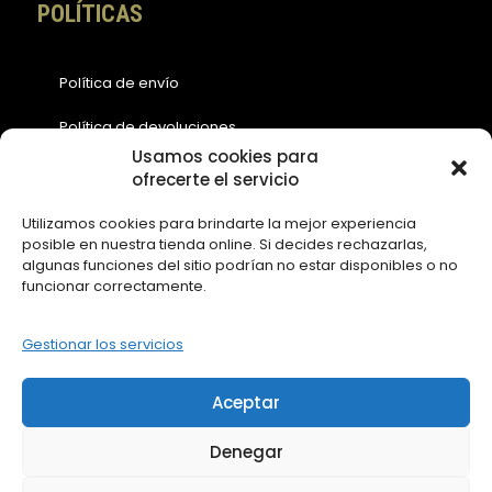
POLÍTICAS
Política de envío
Política de devoluciones
Usamos cookies para
Política de cookies (EU)
ofrecerte el servicio
Política de privacidad
Utilizamos cookies para brindarte la mejor experiencia
posible en nuestra tienda online. Si decides rechazarlas,
Aviso legal
algunas funciones del sitio podrían no estar disponibles o no
funcionar correctamente.
ACCESOS
Gestionar los servicios
Contáctanos
Aceptar
Mi Cuenta
Denegar