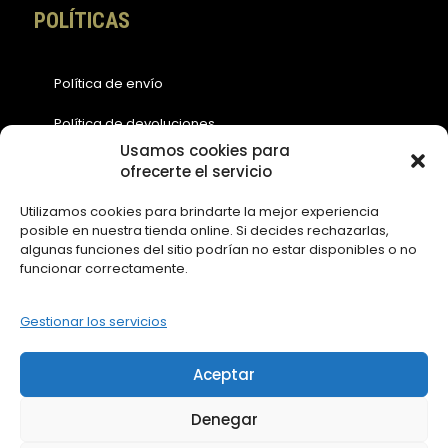
POLÍTICAS
Política de envío
Política de devoluciones
Usamos cookies para
Política de cookies (EU)
ofrecerte el servicio
Política de privacidad
Utilizamos cookies para brindarte la mejor experiencia
posible en nuestra tienda online. Si decides rechazarlas,
Aviso legal
algunas funciones del sitio podrían no estar disponibles o no
funcionar correctamente.
ACCESOS
Gestionar los servicios
Contáctanos
Aceptar
Mi Cuenta
Denegar