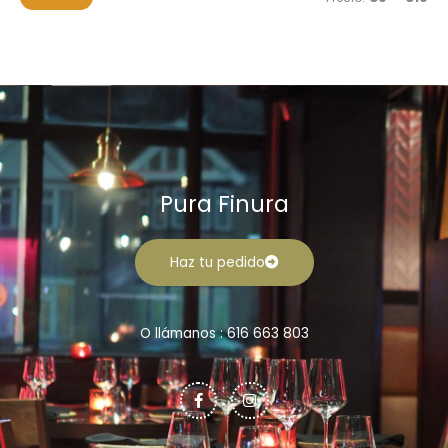
r
n
x
:
i
i
m
m
o
o
Pura Finura
Haz tu pedido
O llámanos : 616 663 803
F
I
a
n
c
s
e
t
b
a
o
g