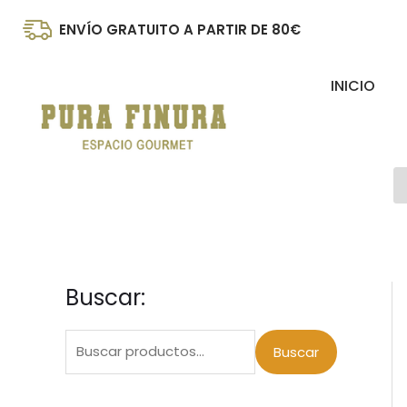
Ir
ENVÍO GRATUITO A PARTIR DE 80€
al
contenido
INICIO
B
d
p
Buscar:
B
u
s
Buscar
c
a