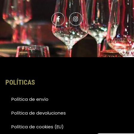
a
n
c
s
e
t
b
a
o
g
o
r
k
a
-
m
f
POLÍTICAS
Política de envío
Política de devoluciones
Política de cookies (EU)