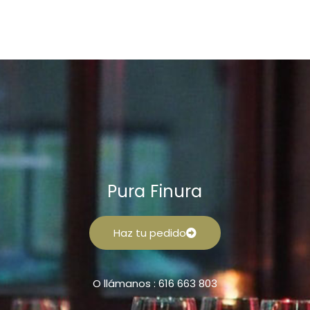
Pura Finura
Haz tu pedido
O llámanos : 616 663 803
F
I