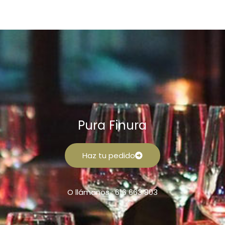
Pura Finura
Haz tu pedido
O llámanos : 616 663 803
F
I
a
n