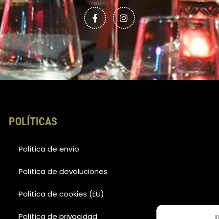
c
s
e
t
b
a
o
g
o
r
k
a
-
m
f
POLÍTICAS
Política de envío
Política de devoluciones
Política de cookies (EU)
Política de privacidad
U