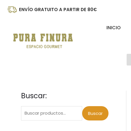
Ir
ENVÍO GRATUITO A PARTIR DE 80€
al
contenido
INICIO
B
d
p
Buscar:
B
P
P
u
r
r
s
Buscar
e
e
c
c
c
a