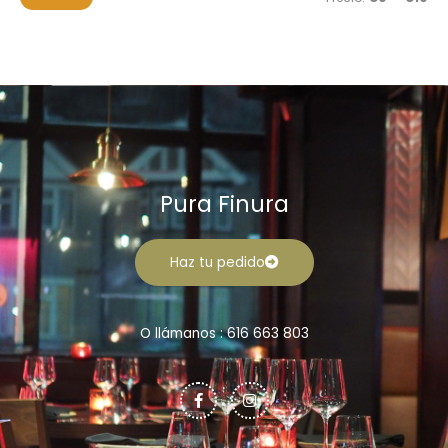
r
n
x
:
i
i
m
m
o
o
Pura Finura
Haz tu pedido
O llámanos : 616 663 803
F
I
a
n
c
s
e
t
b
a
o
g