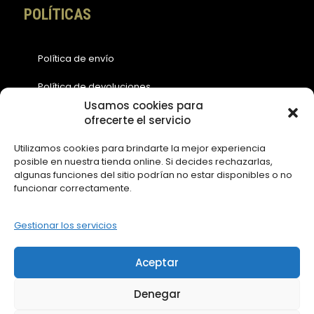
POLÍTICAS
Política de envío
Política de devoluciones
Usamos cookies para
Política de cookies (EU)
ofrecerte el servicio
Política de privacidad
Utilizamos cookies para brindarte la mejor experiencia
posible en nuestra tienda online. Si decides rechazarlas,
Aviso legal
algunas funciones del sitio podrían no estar disponibles o no
funcionar correctamente.
ACCESOS
Gestionar los servicios
Contáctanos
Aceptar
Mi Cuenta
Denegar