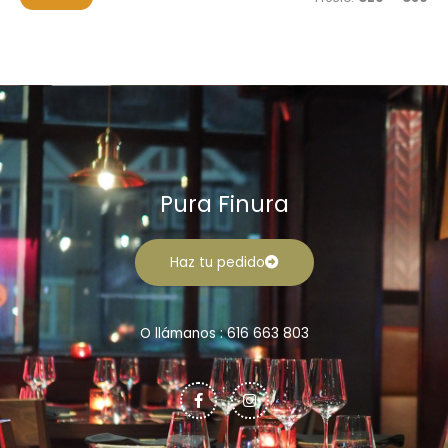
r
n
x
:
i
i
m
m
o
o
Pura Finura
Haz tu pedido
O llámanos : 616 663 803
F
I
a
n
c
s
e
t
b
a
o
g