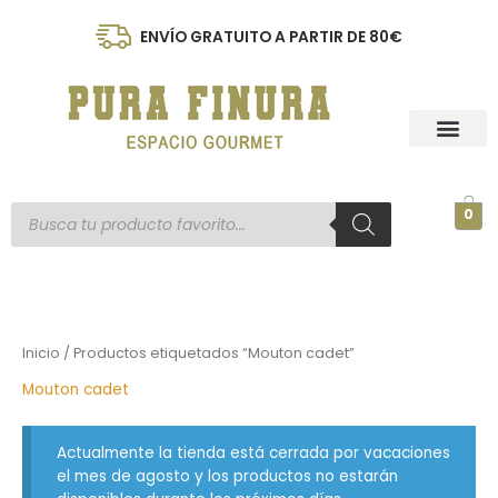
Ir
al
ENVÍO GRATUITO A PARTIR DE 80€
contenido
Búsqueda
0
de
productos
Inicio
/ Productos etiquetados “Mouton cadet”
Mouton cadet
Actualmente la tienda está cerrada por vacaciones
el mes de agosto y los productos no estarán