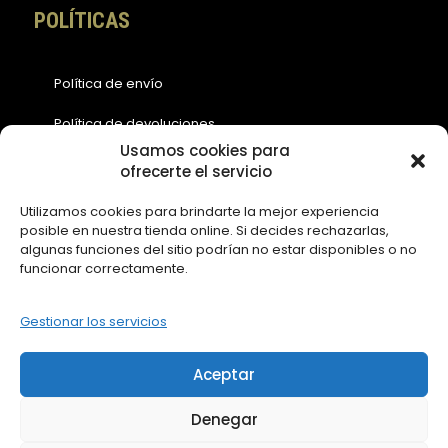
POLÍTICAS
Política de envío
Política de devoluciones
Usamos cookies para
Política de cookies (EU)
ofrecerte el servicio
Política de privacidad
Utilizamos cookies para brindarte la mejor experiencia
posible en nuestra tienda online. Si decides rechazarlas,
Aviso legal
algunas funciones del sitio podrían no estar disponibles o no
funcionar correctamente.
ACCESOS
Gestionar los servicios
Contáctanos
Aceptar
Mi Cuenta
Denegar