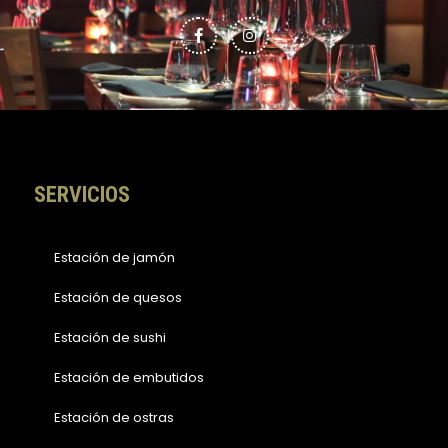
F
I
a
n
c
s
e
t
b
a
o
g
o
r
k
a
-
m
f
SERVICIOS
Estación de jamón
Estación de quesos
Estación de sushi
Estación de embutidos
Estación de ostras