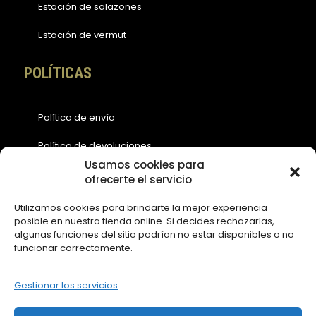
Estación de salazones
Estación de vermut
POLÍTICAS
Política de envío
Política de devoluciones
Usamos cookies para
Política de cookies (EU)
ofrecerte el servicio
Política de privacidad
Utilizamos cookies para brindarte la mejor experiencia
posible en nuestra tienda online. Si decides rechazarlas,
Aviso legal
algunas funciones del sitio podrían no estar disponibles o no
funcionar correctamente.
ACCESOS
Gestionar los servicios
Contáctanos