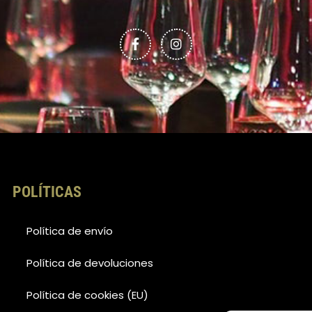
a
n
c
s
e
t
b
a
o
g
o
r
k
a
-
m
f
POLÍTICAS
Política de envío
Política de devoluciones
Política de cookies (EU)