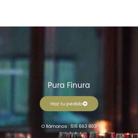
Pura Finura
Haz tu pedido
O llámanos : 616 663 803
F
I