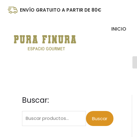
Ir
ENVÍO GRATUITO A PARTIR DE 80€
al
contenido
INICIO
B
d
p
Buscar:
B
u
s
Buscar
c
a