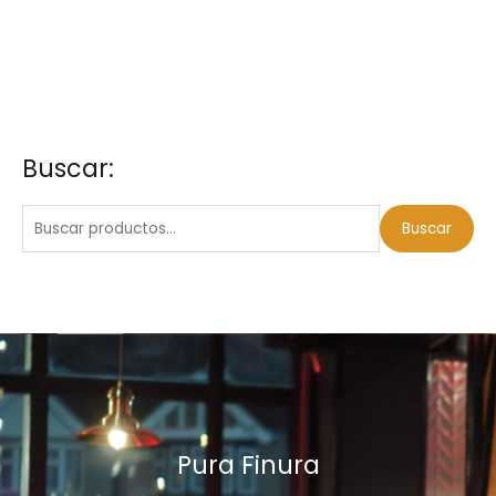
Buscar:
B
u
s
Buscar
c
a
r
p
o
r
:
Pura Finura