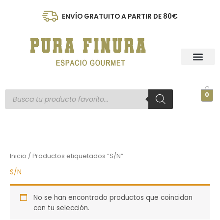
Ir
al
ENVÍO GRATUITO A PARTIR DE 80€
contenido
Búsqueda
0
de
productos
Inicio
/ Productos etiquetados “S/N”
S/N
No se han encontrado productos que coincidan
con tu selección.