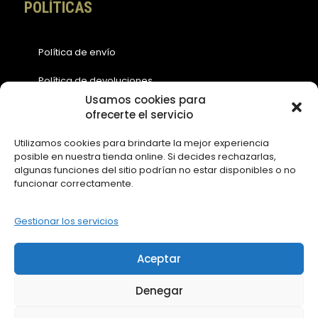
POLÍTICAS
Política de envío
Política de devoluciones
Usamos cookies para
Política de cookies (EU)
ofrecerte el servicio
Política de privacidad
Utilizamos cookies para brindarte la mejor experiencia
posible en nuestra tienda online. Si decides rechazarlas,
Aviso legal
algunas funciones del sitio podrían no estar disponibles o no
funcionar correctamente.
ACCESOS
Gestionar los servicios
Contáctanos
Aceptar
Mi Cuenta
Denegar