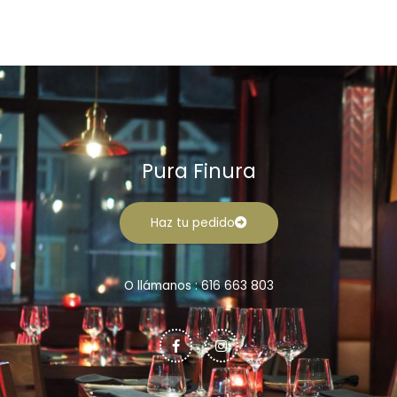
r
n
x
:
i
i
m
m
o
o
Pura Finura
Haz tu pedido
O llámanos : 616 663 803
F
I
a
n
c
s
e
t
b
a
o
g
o
r