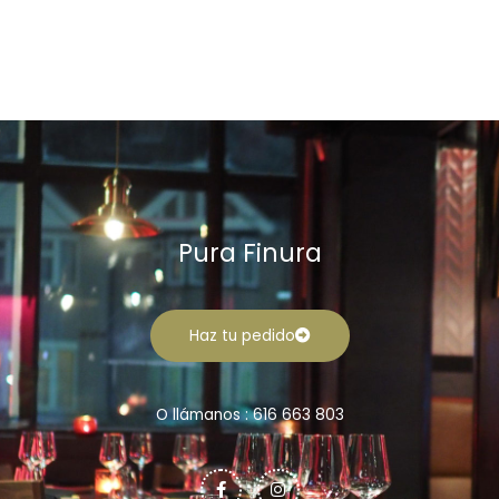
Pura Finura
Haz tu pedido
O llámanos : 616 663 803
F
I
a
n
c
s