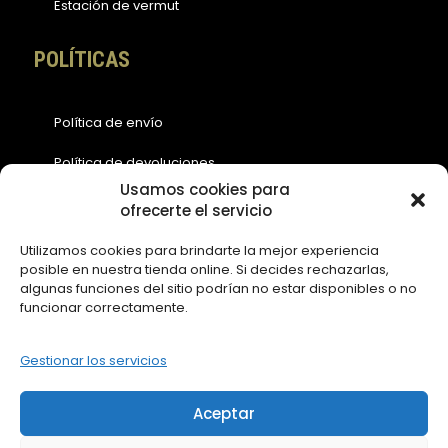
Estación de vermut
POLÍTICAS
Política de envío
Política de devoluciones
Usamos cookies para
Política de cookies (EU)
ofrecerte el servicio
Política de privacidad
Utilizamos cookies para brindarte la mejor experiencia
posible en nuestra tienda online. Si decides rechazarlas,
Aviso legal
algunas funciones del sitio podrían no estar disponibles o no
funcionar correctamente.
ACCESOS
Gestionar los servicios
Contáctanos
Aceptar
Mi Cuenta