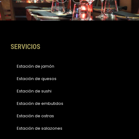
e
t
b
a
o
g
o
r
k
a
-
m
f
SERVICIOS
Estación de jamón
Estación de quesos
Estación de sushi
Estación de embutidos
Estación de ostras
Estación de salazones