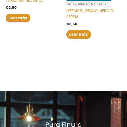
YAKKA SIN ALCOHOL
PASTA, ARROCES Y SALSAS
€
2,80
GERME DI GRANO NERO DI
SEPPIA
Leer más
€
3,50
Leer más
Pura Finura