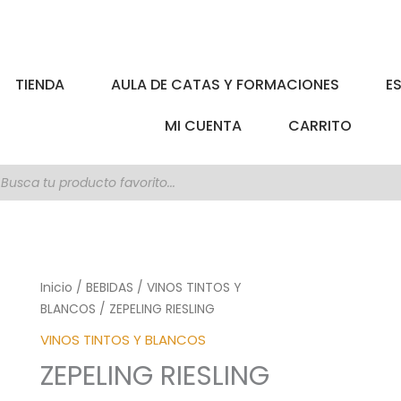
TIENDA
AULA DE CATAS Y FORMACIONES
E
MI CUENTA
CARRITO
úsqueda
e
roductos
ZEPELING
Inicio
/
BEBIDAS
/
VINOS TINTOS Y
RIESLING
BLANCOS
/ ZEPELING RIESLING
cantidad
VINOS TINTOS Y BLANCOS
ZEPELING RIESLING