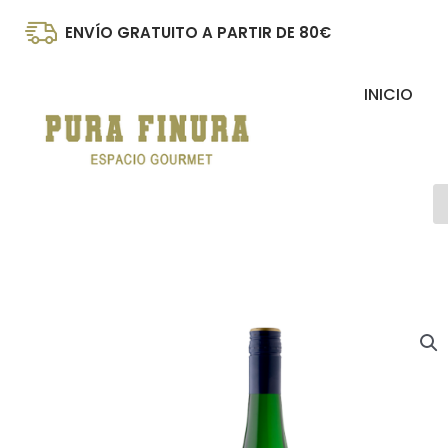
Ir
ENVÍO GRATUITO A PARTIR DE 80€
al
contenido
INICIO
B
d
p