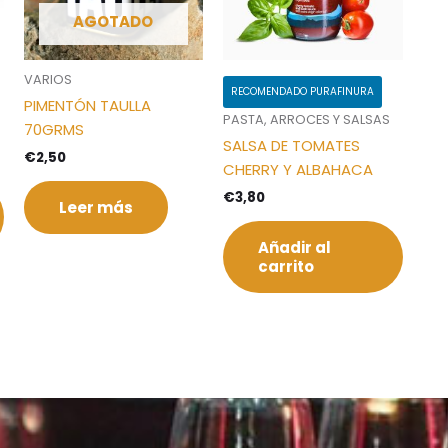
AGOTADO
VARIOS
RECOMENDADO PURAFINURA
PIMENTÓN TAULLA
PASTA, ARROCES Y SALSAS
70GRMS
SALSA DE TOMATES
€
2,50
CHERRY Y ALBAHACA
€
3,80
Leer más
Añadir al
carrito