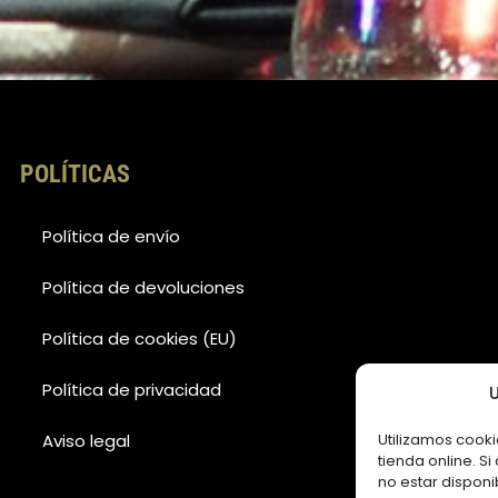
k
a
-
m
f
POLÍTICAS
Política de envío
Política de devoluciones
Política de cookies (EU)
Política de privacidad
U
Aviso legal
Utilizamos cooki
tienda online. S
no estar disponi