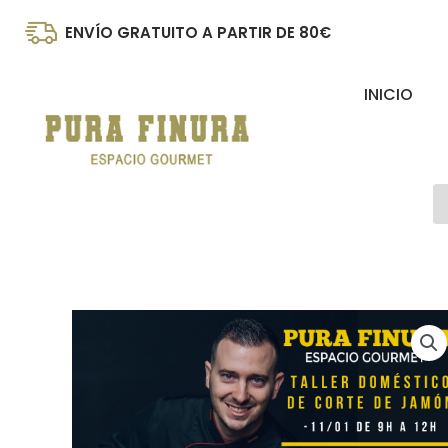
Ir
ENVÍO GRATUITO A PARTIR DE 80€
al
contenido
INICIO
B
d
p