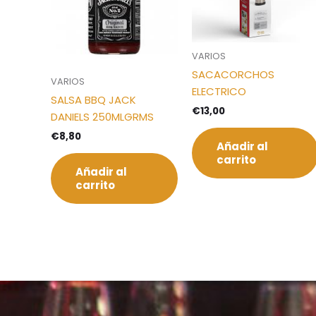
VARIOS
SACACORCHOS
VARIOS
ELECTRICO
SALSA BBQ JACK
€
13,00
DANIELS 250MLGRMS
€
8,80
Añadir al
carrito
Añadir al
carrito